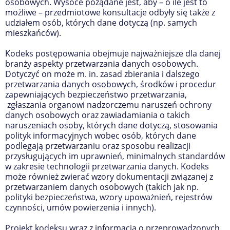
osobowych. Wysoce pożądane jest, aby – o ile jest to
możliwe – przedmiotowe konsultacje odbyły się także z
udziałem osób, których dane dotyczą (np. samych
mieszkańców).
Kodeks postępowania obejmuje najważniejsze dla danej
branży aspekty przetwarzania danych osobowych.
Dotyczyć on może m. in. zasad zbierania i dalszego
przetwarzania danych osobowych, środków i procedur
zapewniających bezpieczeństwo przetwarzania,
zgłaszania organowi nadzorczemu naruszeń ochrony
danych osobowych oraz zawiadamiania o takich
naruszeniach osoby, których dane dotyczą, stosowania
polityk informacyjnych wobec osób, których dane
podlegają przetwarzaniu oraz sposobu realizacji
przysługujących im uprawnień, minimalnych standardów
w zakresie technologii przetwarzania danych. Kodeks
może również zwierać wzory dokumentacji związanej z
przetwarzaniem danych osobowych (takich jak np.
polityki bezpieczeństwa, wzory upoważnień, rejestrów
czynności, umów powierzenia i innych).
Projekt kodeksu wraz z informacją o przeprowadzonych