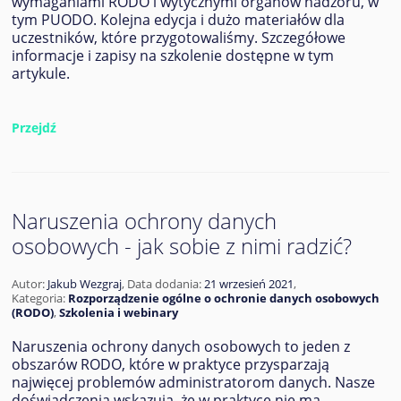
wymaganiami RODO i wytycznymi organów nadzoru, w
tym PUODO. Kolejna edycja i dużo materiałów dla
uczestników, które przygotowaliśmy. Szczegółowe
informacje i zapisy na szkolenie dostępne w tym
artykule.
Przejdź
Naruszenia ochrony danych
osobowych - jak sobie z nimi radzić?
Autor:
Jakub Wezgraj
,
Data dodania:
21 wrzesień 2021
,
Kategoria:
Rozporządzenie ogólne o ochronie danych osobowych
(RODO)
,
Szkolenia i webinary
Naruszenia ochrony danych osobowych to jeden z
obszarów RODO, które w praktyce przysparzają
najwięcej problemów administratorom danych. Nasze
doświadczenia wskazują, że w praktyce nie ma