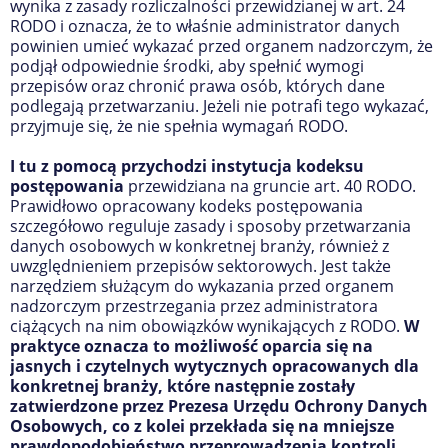
wynika z zasady rozliczalności przewidzianej w art. 24
RODO i oznacza, że to właśnie administrator danych
powinien umieć wykazać przed organem nadzorczym, że
podjął odpowiednie środki, aby spełnić wymogi
przepisów oraz chronić prawa osób, których dane
podlegają przetwarzaniu. Jeżeli nie potrafi tego wykazać,
przyjmuje się, że nie spełnia wymagań RODO.
I tu z pomocą przychodzi instytucja kodeksu
postępowania
przewidziana na gruncie art. 40 RODO.
Prawidłowo opracowany kodeks postępowania
szczegółowo reguluje zasady i sposoby przetwarzania
danych osobowych w konkretnej branży, również z
uwzględnieniem przepisów sektorowych. Jest także
narzędziem służącym do wykazania przed organem
nadzorczym przestrzegania przez administratora
ciążących na nim obowiązków wynikających z RODO.
W
praktyce oznacza to możliwość oparcia się na
jasnych i czytelnych wytycznych opracowanych dla
konkretnej branży, które następnie zostały
zatwierdzone przez Prezesa Urzędu Ochrony Danych
Osobowych, co z kolei przekłada się na mniejsze
prawdopodobieństwo przeprowadzenia kontroli