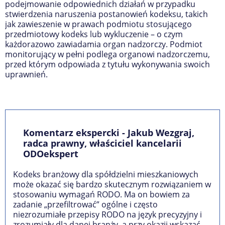
podejmowanie odpowiednich działań w przypadku
stwierdzenia naruszenia postanowień kodeksu, takich
jak zawieszenie w prawach podmiotu stosującego
przedmiotowy kodeks lub wykluczenie – o czym
każdorazowo zawiadamia organ nadzorczy. Podmiot
monitorujący w pełni podlega organowi nadzorczemu,
przed którym odpowiada z tytułu wykonywania swoich
uprawnień.
Komentarz ekspercki - Jakub Wezgraj,
radca prawny, właściciel kancelarii
ODOekspert
Kodeks branżowy dla spółdzielni mieszkaniowych
może okazać się bardzo skutecznym rozwiązaniem w
stosowaniu wymagań RODO. Ma on bowiem za
zadanie „przefiltrować” ogólne i często
niezrozumiałe przepisy RODO na język precyzyjny i
zrozumiały dla danej branży, a przy okazji wskazać