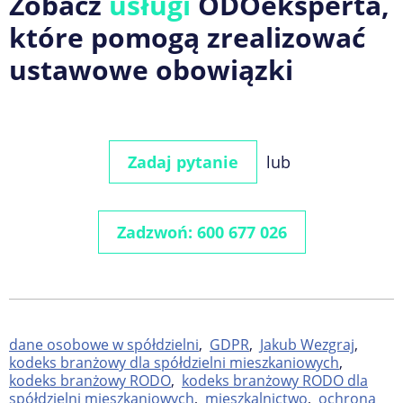
Zobacz
usługi
ODOeksperta,
które pomogą zrealizować
ustawowe obowiązki
Zadaj pytanie
lub
Zadzwoń: 600 677 026
dane osobowe w spółdzielni
,
GDPR
,
Jakub Wezgraj
,
kodeks branżowy dla spółdzielni mieszkaniowych
,
kodeks branżowy RODO
,
kodeks branżowy RODO dla
spółdzielni mieszkaniowych
,
mieszkalnictwo
,
ochrona