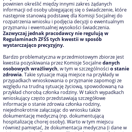
powinien określić między innymi zakres żądanych
informacji od osoby ubiegającej się o świadczenie, które
następnie stanowią podstawę dla Komisji Socjalnej do
rozpatrzenia wniosku i podjęcia decyzji o ewentualnym
przyznaniu i ewentualnej wysokości świadczenia.
Zazwyczaj jednak pracodawcy nie regulują w
Regulaminach ZFŚS tych kwestii w sposób
wystarczająco precyzyjny.
Bardzo problematyczna w przedmiotowym zbiorze jest
kwestia pozyskiwania przez Komisje Socjalne
danych
osobowych wrażliwych
, w tym w szczególności
o stanie
zdrowia
. Takie sytuacje mają miejsce na przykłady w
przypadkach wnioskowania o przyznanie zapomogi ze
względu na trudną sytuację życiową, spowodowaną na
przykład chorobą członka rodziny. W takich wypadkach
wnioskujący często przedstawiają szczegółowe
informacje o stanie zdrowia członka rodziny,
niejednokrotnie załączając do wniosku także
dokumentację medyczną (np. dokumentującą
hospitalizację chorej osoby). Warto w tym miejscu
również pamiętać, że dokumentacja medyczna (i dane w