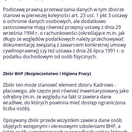
Podstawę prawną przetwarzania danych w tym zbiorze
stanowi w pierwszej kolejności art. 23 ust. 1 pkt 3 ustawy
o ochronie danych osobowych, ale dodatkowo
zastosowanie mają również przepisy ustawy
z dnia 29
września 1994 r.
o rachunkowości (określające m.in. jak
długo ze względów podatkowych należy przechowywać
dokumentację związaną z zawarciem konkretnej umowy
cywilnoprawnej) czy też ustawa z
dnia 26 lipca 1991 r.
o
podatku dochodowym od osób fizycznych.
Zbiór BHP (Bezpieczeństwo i Higiena Pracy)
Zbiór ten może stanowić element zbioru Kadrowo -
płacowego, ale często jest również inwentaryzowany jako
odrębny (m.in. ze względu na fakt iż zawiera dane
wrażliwe, do których powinna mieć dostęp ograniczona
liczba osób).
Opisywany zbiór przede wszystkim zawiera dane osób
objętych wstępnymi i okresowymi szkoleniami BHP, a
także osób uczestniczących w wypadkach wobec których