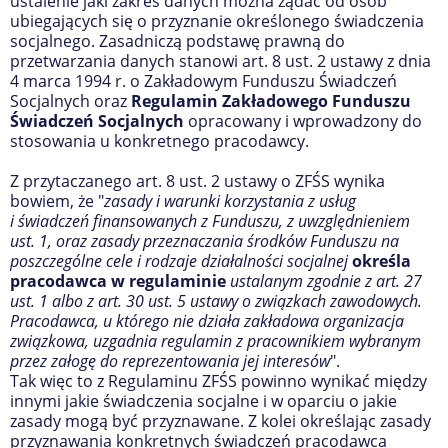
ustalenie jaki zakres danych można żądać od osób
ubiegających się o przyznanie określonego świadczenia
socjalnego. Zasadniczą podstawę prawną do
przetwarzania danych stanowi art. 8 ust. 2 ustawy z dnia
4 marca 1994 r. o Zakładowym Funduszu Świadczeń
Socjalnych oraz
Regulamin Zakładowego Funduszu
Świadczeń Socjalnych
opracowany i wprowadzony do
stosowania u konkretnego pracodawcy.
Z przytaczanego art. 8 ust. 2 ustawy o ZFŚS wynika
bowiem, że "
z
asady i warunki korzystania z usług
i ś
wiadczeń
finansowanych z F
unduszu
, z uwzględnieniem
ust. 1, oraz zasady przeznaczania środków F
unduszu
na
poszczególne cele i rodzaje działalności s
ocjalnej
określa
pracodawca w regulaminie
ustalanym zgodnie z art. 27
ust. 1 albo z art. 30 ust. 5 ustawy o związkach zawodowych.
Pracodawca, u którego nie działa z
akładowa
organizacja
związkowa, uzgadnia regulamin z pracownikiem wybranym
przez załogę do reprezentowania jej interesów
".
Tak więc to z Regulaminu ZFŚS powinno wynikać między
innymi jakie świadczenia socjalne i w oparciu o jakie
zasady mogą być przyznawane. Z kolei określając zasady
przyznawania konkretnych świadczeń pracodawca