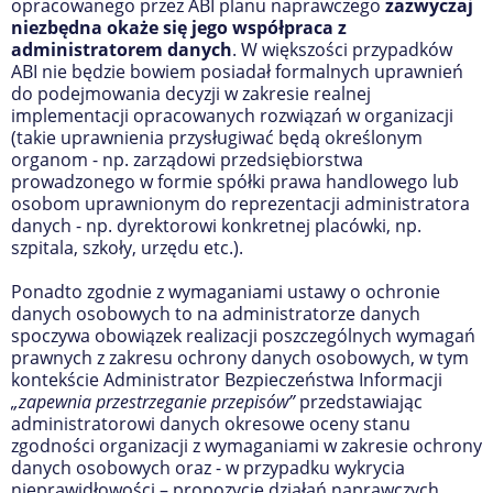
opracowanego przez ABI planu naprawczego
zazwyczaj
niezbędna okaże się jego współpraca z
administratorem danych
. W większości przypadków
ABI nie będzie bowiem posiadał formalnych uprawnień
do podejmowania decyzji w zakresie realnej
implementacji opracowanych rozwiązań w organizacji
(takie uprawnienia przysługiwać będą określonym
organom - np. zarządowi przedsiębiorstwa
prowadzonego w formie spółki prawa handlowego lub
osobom uprawnionym do reprezentacji administratora
danych - np. dyrektorowi konkretnej placówki, np.
szpitala, szkoły, urzędu etc.).
Ponadto zgodnie z wymaganiami ustawy o ochronie
danych osobowych to na administratorze danych
spoczywa obowiązek realizacji poszczególnych wymagań
prawnych z zakresu ochrony danych osobowych, w tym
kontekście Administrator Bezpieczeństwa Informacji
„zapewnia przestrzeganie przepisów”
przedstawiając
administratorowi danych okresowe oceny stanu
zgodności organizacji z wymaganiami w zakresie ochrony
danych osobowych oraz - w przypadku wykrycia
nieprawidłowości – propozycje działań naprawczych.