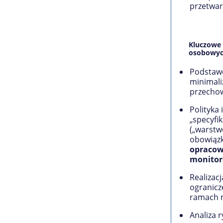
przetwar
Kluczowe
osobowyc
Podstawo
minimali
przecho
Polityka
„specyfik
(„warstw
obowiązk
opracowa
monitor
Realizac
ogranicz
ramach 
Analiza 