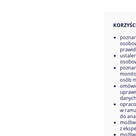
KORZYŚCI
poznan
osobow
prawid
ustale
osobow
poznan
monito
osób 
omówie
uprawn
danyc
opraco
w rama
do ana
możliw
z eksp
możliw