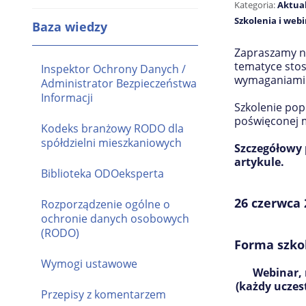
Kategoria:
Aktua
Szkolenia i web
Baza wiedzy
Zapraszamy n
tematyce stos
Inspektor Ochrony Danych /
wymaganiami 
Administrator Bezpieczeństwa
Informacji
Szkolenie pop
poświęconej m
Kodeks branżowy RODO dla
spółdzielni mieszkaniowych
Szczegółowy 
artykule.
Biblioteka ODOeksperta
26 czerwca 2
Rozporządzenie ogólne o
ochronie danych osobowych
(RODO)
Forma szko
Wymogi ustawowe
Webinar,
(każdy uczes
Przepisy z komentarzem