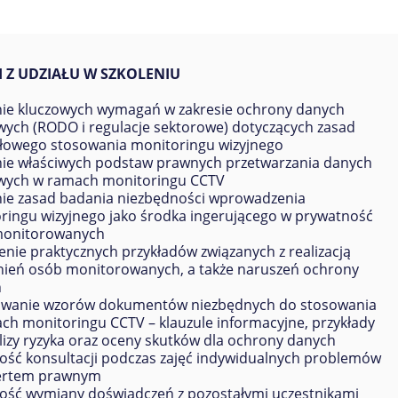
 Z UDZIAŁU W SZKOLENIU
ie kluczowych wymagań w zakresie ochrony danych
ych (RODO i regulacje sektorowe) dotyczących zasad
łowego stosowania monitoringu wizyjnego
nie właściwych podstaw prawnych przetwarzania danych
ych w ramach monitoringu CCTV
ie zasad badania niezbędności wprowadzenia
ringu wizyjnego jako środka ingerującego w prywatność
monitorowanych
nie praktycznych przykładów związanych z realizacją
ień osób monitorowanych, a także naruszeń ochrony
h
wanie wzorów dokumentów niezbędnych do stosowania
ch monitoringu CCTV – klauzule informacyjne, przykłady
lizy ryzyka oraz oceny skutków dla ochrony danych
ość konsultacji podczas zajęć indywidualnych problemów
ertem prawnym
ość wymiany doświadczeń z pozostałymi uczestnikami