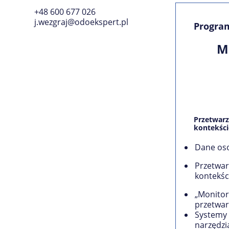
+48 600 677 026
j.wezgraj@odoekspert.pl
Progra
M
Przetwar
kontekśc
Dane oso
Przetwar
kontekśc
„Monitor
przetwa
Systemy 
narzędzi