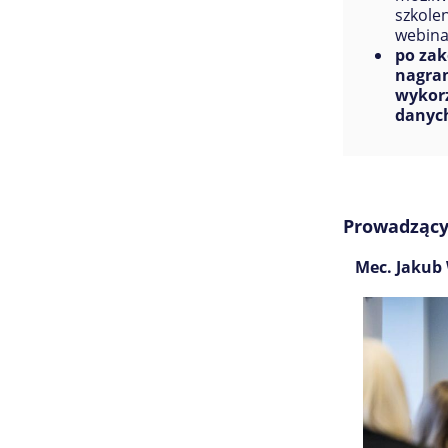
szkole
webina
po zak
nagran
wykorz
danyc
Prowadzący
Mec. Jakub 