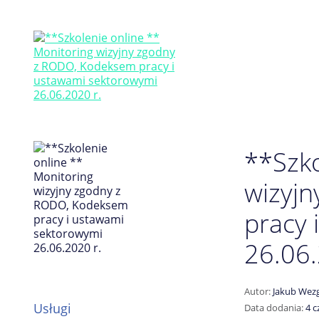
**Szko
wizyj
pracy 
26.06.
Autor:
Jakub Wezg
Usługi
Data dodania:
4 c