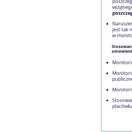
poszczeg
wizyjneg
poszcze
Naruszen
jest tak
w monito
Stosowani
omówieni
Monitori
Monitori
publiczn
Monitori
Stosowan
placówk