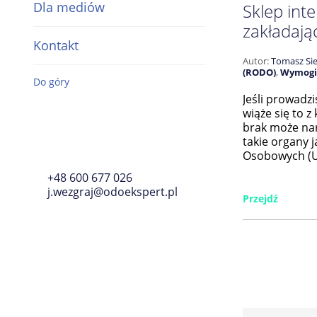
Dla mediów
Sklep int
zakładają
Kontakt
Autor:
Tomasz Si
(RODO)
,
Wymogi
Do góry
Jeśli prowadz
wiąże się to 
brak może nar
takie organy 
Osobowych (UO
+48 600 677 026
j.wezgraj@odoekspert.pl
Przejdź