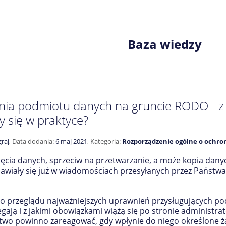
Baza wiedzy
ia podmiotu danych na gruncie RODO - z k
 się w praktyce?
raj
,
Data dodania:
6 maj 2021
,
Kategoria:
Rozporządzenie ogólne o ochr
ęcia danych, sprzeciw na przetwarzanie, a może kopia danyc
jawiały się już w wiadomościach przesyłanych przez Państw
o przeglądu najważniejszych uprawnień przysługujących 
gają i z jakimi obowiązkami wiążą się po stronie administr
two powinno zareagować, gdy wpłynie do niego określone ż