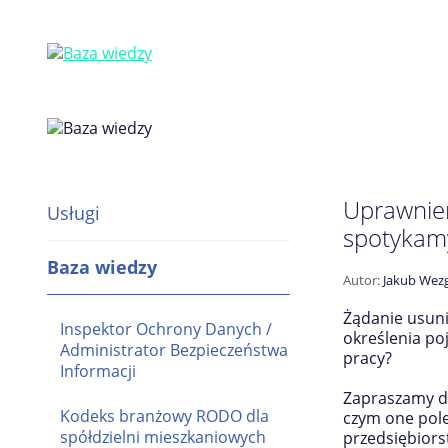
Uprawnien
Usługi
spotykamy
Baza wiedzy
Autor:
Jakub Wezg
Żądanie usuni
Inspektor Ochrony Danych /
określenia po
Administrator Bezpieczeństwa
pracy?
Informacji
Zapraszamy d
Kodeks branżowy RODO dla
czym one pole
spółdzielni mieszkaniowych
przedsiębiors