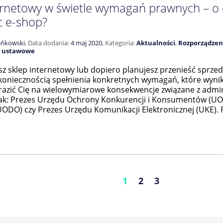
ernetowy w świetle wymagań prawnych – o
c e-shop?
eńkowski
,
Data dodania:
4 maj 2020
,
Kategoria:
Aktualności
,
Rozporządzen
 ustawowe
isz sklep internetowy lub dopiero planujesz przenieść sprze
z koniecznością spełnienia konkretnych wymagań, które wyni
azić Cię na wielowymiarowe konsekwencje związane z admin
jak: Prezes Urzędu Ochrony Konkurencji i Konsumentów (U
DO) czy Prezes Urzędu Komunikacji Elektronicznej (UKE). Pa
1
2
3