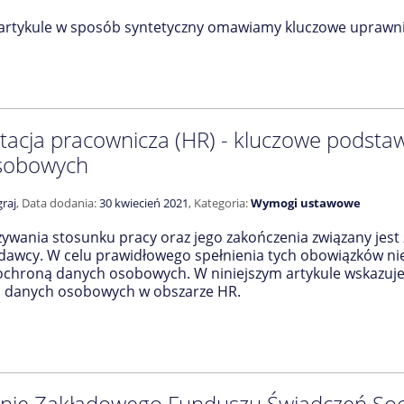
 artykule w sposób syntetyczny omawiamy kluczowe uprawni
cja pracownicza (HR) - kluczowe podsta
sobowych
raj
,
Data dodania:
30 kwiecień 2021
,
Kategoria:
Wymogi ustawowe
ywania stosunku pracy oraz jego zakończenia związany jest
dawcy. W celu prawidłowego spełnienia tych obowiązków nie
 ochroną danych osobowych. W niniejszym artykule wskaz
a danych osobowych w obszarze HR.
nie Zakładowego Funduszu Świadczeń Soc