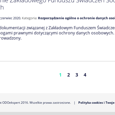
ch
czerwiec 2020
,
Kategoria:
Rozporządzenie ogólne o ochronie danych os
dokumentacji związanej z Zakładowym Funduszem Świadczeń
ogami prawnymi dotyczącymi ochrony danych osobowych. Spr
rowadzony.
1
2
3
4
ht ODOekspert 2016. Wszelkie prawa zastrzeżone.
|
Polityka cookies i Twoj