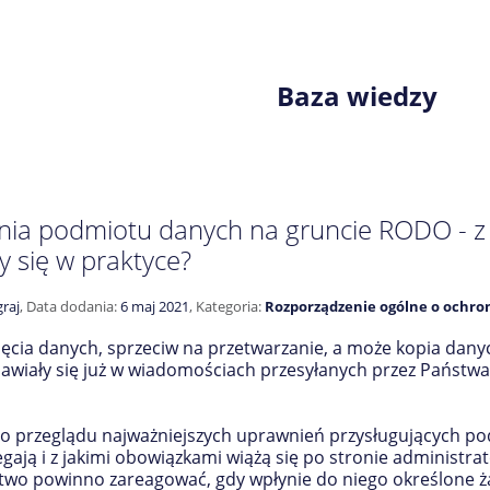
Baza wiedzy
ia podmiotu danych na gruncie RODO - z k
 się w praktyce?
raj
,
Data dodania:
6 maj 2021
,
Kategoria:
Rozporządzenie ogólne o ochr
ęcia danych, sprzeciw na przetwarzanie, a może kopia danyc
jawiały się już w wiadomościach przesyłanych przez Państw
o przeglądu najważniejszych uprawnień przysługujących 
gają i z jakimi obowiązkami wiążą się po stronie administr
two powinno zareagować, gdy wpłynie do niego określone ż