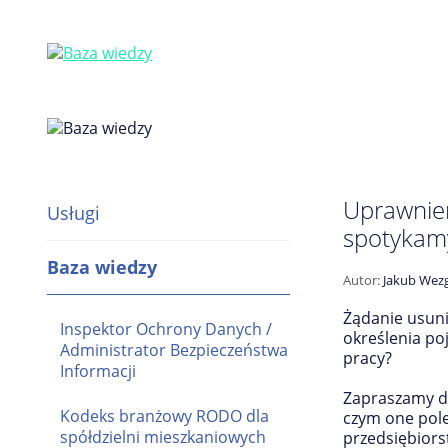
Uprawnien
Usługi
spotykamy
Baza wiedzy
Autor:
Jakub Wezg
Żądanie usuni
Inspektor Ochrony Danych /
określenia po
Administrator Bezpieczeństwa
pracy?
Informacji
Zapraszamy d
Kodeks branżowy RODO dla
czym one pole
spółdzielni mieszkaniowych
przedsiębiors