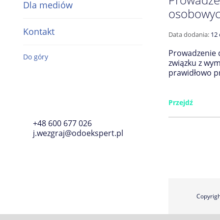
Dla mediów
osobowy
Kontakt
Data dodania:
12 
Prowadzenie 
Do góry
związku z wym
prawidłowo p
Przejdź
+48 600 677 026
j.wezgraj@odoekspert.pl
Copyrig