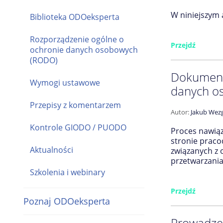
W niniejszym
Biblioteka ODOeksperta
Rozporządzenie ogólne o
Przejdź
ochronie danych osobowych
(RODO)
Dokumenta
Wymogi ustawowe
danych o
Przepisy z komentarzem
Autor:
Jakub Wezg
Kontrole GIODO / PUODO
Proces nawiąz
stronie praco
Aktualności
związanych z
przetwarzani
Szkolenia i webinary
Przejdź
Poznaj ODOeksperta
Prowadze