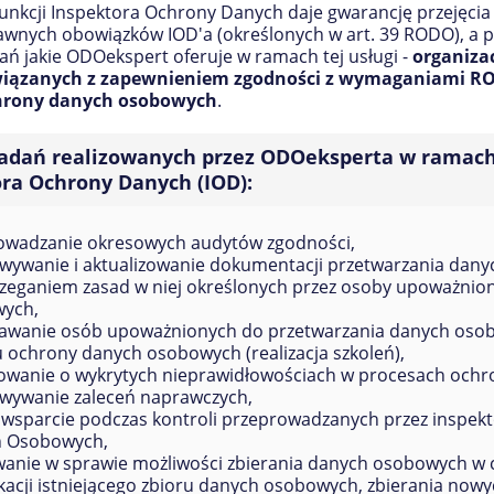
unkcji Inspektora Ochrony Danych daje gwarancję przejęcia
awnych obowiązków IOD'a (określonych w art. 39 RODO), a p
ań jakie ODOekspert oferuje w ramach tej usługi -
organiza
wiązanych z zapewnieniem zgodności z wymaganiami RO
chrony danych osobowych
.
zadań realizowanych przez ODOeksperta w ramach
ra Ochrony Danych (IOD):
owadzanie okresowych audytów zgodności,
wywanie i aktualizowanie dokumentacji przetwarzania dan
rzeganiem zasad w niej określonych przez osoby upoważnio
ych,
awanie osób upoważnionych do przetwarzania danych oso
 ochrony danych osobowych (realizacja szkoleń),
owanie o wykrytych nieprawidłowościach w procesach och
wywanie zaleceń naprawczych,
 i wsparcie podczas kontroli przeprowadzanych przez inspe
 Osobowych,
wanie w sprawie możliwości zbierania danych osobowych w 
acji istniejącego zbioru danych osobowych, zbierania nowyc