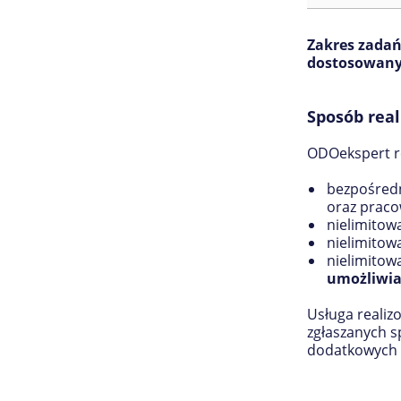
Zakres zadań
dostosowany 
Sposób reali
ODOekspert re
bezpośredn
oraz prac
nielimitow
nielimitow
nielimitow
umożliwia
Usługa realizo
zgłaszanych s
dodatkowych o