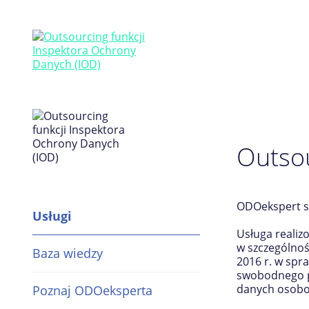
Outsou
ODOekspert sp
Usługi
Usługa reali
w szczególnoś
Baza wiedzy
2016 r. w spr
swobodnego pr
Inspektor Ochrony Danych /
danych osobo
Poznaj ODOeksperta
Administrator Bezpieczeństwa