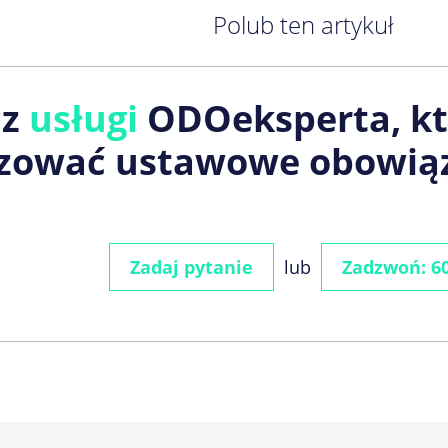
Polub ten artykuł
cz
usługi
ODOeksperta, k
izować ustawowe obowią
Zadaj pytanie
lub
Zadzwoń: 60