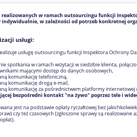
 realizowanych w ramach outsourcingu funkcji Inspek
indywidualnie, w zależności od potrzeb konkretnej orga
zacji usługi:
alizuje usługę outsourcingu funkcji Inspektora Ochrony D
ie spotkania w ramach wizytacji w siedzibie klienta, połącz
ownikami mającymi dostęp do danych osobowych,
aną komunikację telefoniczną,
aną komunikację drogą e-mail,
aną komunikację za pośrednictwem platformy internetowej 
jącej
bezpośredni
kontakt "na żywo" poprzez tele i wide
wana jest na podstawie opłaty ryczałtowej bez jakichkolwiek
praw) czy też czasowych (zgłoszone sprawy są realizowane a
płat).