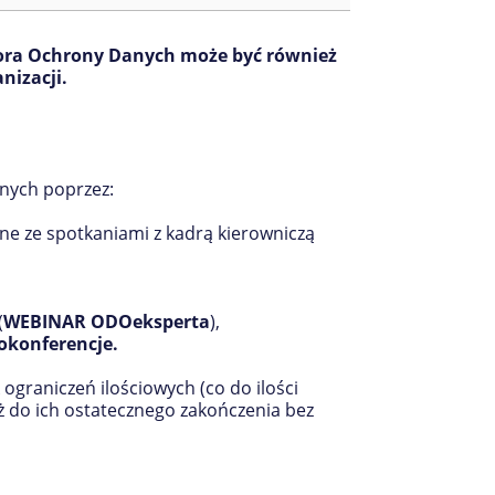
tora Ochrony Danych może być również
nizacji.
anych poprzez:
one ze spotkaniami z kadrą kierowniczą
(
WEBINAR ODOeksperta
),
okonferencje.
 ograniczeń ilościowych (co do ilości
ż do ich ostatecznego zakończenia bez