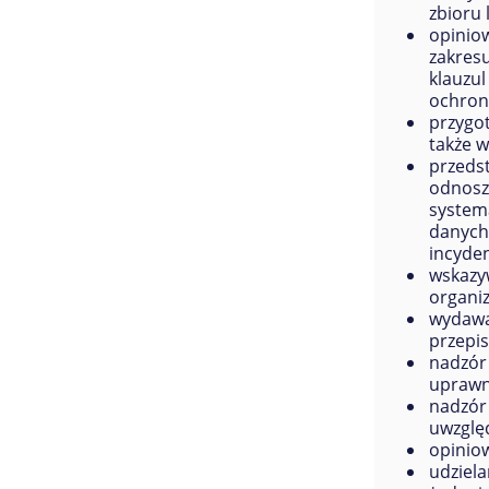
zbioru 
opiniow
zakres
klauzu
ochron
przygo
także 
przeds
odnosz
systema
danych,
incyde
wskazy
organi
wydawa
przepi
nadzór
uprawn
nadzór
uwzględ
opinio
udziel