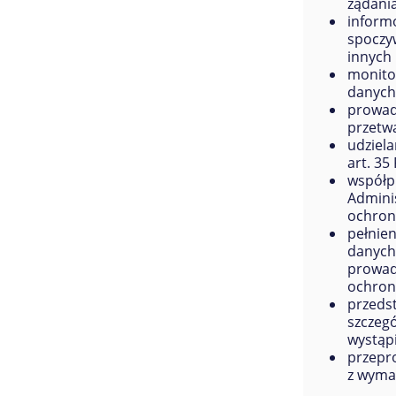
żądania
inform
spoczy
innych 
monito
danych 
prowadz
przetw
udziela
art. 3
współp
Admini
ochron
pełnie
danych
prowad
ochron
przeds
szczegó
wystąp
przepr
z wyma