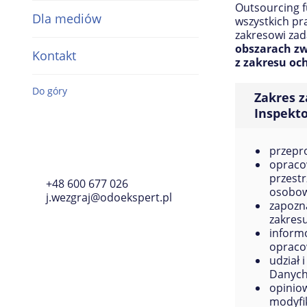
Informacji
Outsourcing f
Dla mediów
wszystkich pr
zakresowi zad
Kodeks branżowy RODO dla
obszarach z
spółdzielni mieszkaniowych
Kontakt
z zakresu o
Biblioteka ODOeksperta
Do góry
Zakres 
Inspekto
Rozporządzenie ogólne o
ochronie danych osobowych
(RODO)
przepr
opraco
Wymogi ustawowe
przest
+48 600 677 026
osobow
j.wezgraj@odoekspert.pl
Przepisy z komentarzem
zapozn
zakresu
inform
Kontrole GIODO / PUODO
opraco
udział
Aktualności
Danych
opinio
Szkolenia i webinary
modyfik