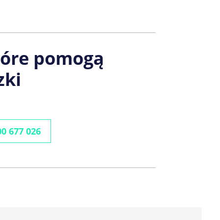
tóre pomogą
zki
0 677 026