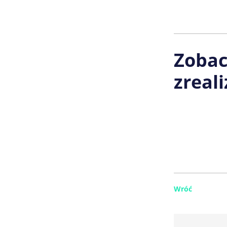
Zoba
zreal
Wróć