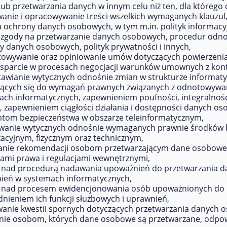
lub przetwarzania danych w innym celu niż ten, dla którego 
anie i opracowywanie treści wszelkich wymaganych klauzul,
u ochrony danych osobowych, w tym m.in. polityk informa
l zgody na przetwarzanie danych osobowych, procedur odnos
y danych osobowych, polityk prywatności i innych,
towywanie oraz opiniowanie umów dotyczących powierzenia
wsparcie w procesach negocjacji warunków umownych z kon
tawianie wytycznych odnośnie zmian w strukturze informat
ących się do wymagań prawnych związanych z odnotowywa
ch informatycznych, zapewnieniem poufności, integralności
 zapewnieniem ciągłości działania i dostępności danych os
ntom bezpieczeństwa w obszarze teleinformatycznym,
wanie wytycznych odnośnie wymaganych prawnie środków b
zacyjnym, fizycznym oraz technicznym,
nie rekomendacji osobom przetwarzającym dane osobowe c
sami prawa i regulacjami wewnętrznymi,
 nad procedurą nadawania upoważnień do przetwarzania 
ień w systemach informatycznych,
 nad procesem ewidencjonowania osób upoważnionych do 
nieniem ich funkcji służbowych i uprawnień,
wanie kwestii spornych dotyczących przetwarzania danych 
anie osobom, których dane osobowe są przetwarzane, odpow