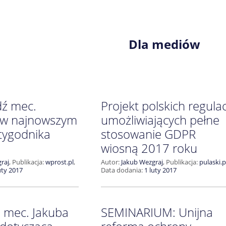
Dla mediów
ź mec.
Projekt polskich regulac
 w najnowszym
umożliwiających pełne
tygodnika
stosowanie GDPR
wiosną 2017 roku
raj
,
Publikacja:
wprost.pl
,
Autor:
Jakub Wezgraj
,
Publikacja:
pulaski.p
uty 2017
Data dodania:
1 luty 2017
a mec. Jakuba
SEMINARIUM: Unijna