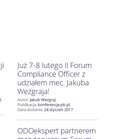
ji
Już 7-8 lutego II Forum
Compliance Officer z
1
udziałem mec. Jakuba
Wezgraja!
2
l
,
Autor:
Jakub Wezgraj
,
3
Publikacja:
konferencje.pb.pl
,
Data dodania:
24 styczeń 2017
ODOekspert partnerem