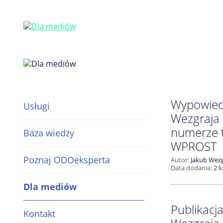
Wypowied
Usługi
Wezgraja
numerze 
Baza wiedzy
WPROST
Inspektor Ochrony Danych /
Poznaj ODOeksperta
Autor:
Jakub Wezg
Administrator Bezpieczeństwa
Data dodania:
2 l
Informacji
Dla mediów
Kodeks branżowy RODO dla
Publikacj
spółdzielni mieszkaniowych
Kontakt