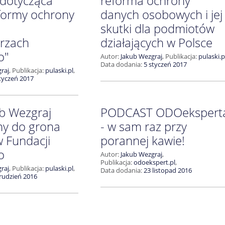
 dotycząca
reforma ochrony
eformy ochrony
danych osobowych i jej
skutki dla podmiotów
rzach
działających w Polsce
o"
Autor:
Jakub Wezgraj
,
Publikacja:
pulaski.p
Data dodania:
5 styczeń 2017
raj
,
Publikacja:
pulaski.pl
,
tyczeń 2017
b Wezgraj
PODCAST ODOekspert
ny do grona
- w sam raz przy
 Fundacji
porannej kawie!
o
Autor:
Jakub Wezgraj
,
Publikacja:
odoekspert.pl
,
raj
,
Publikacja:
pulaski.pl
,
Data dodania:
23 listopad 2016
rudzień 2016