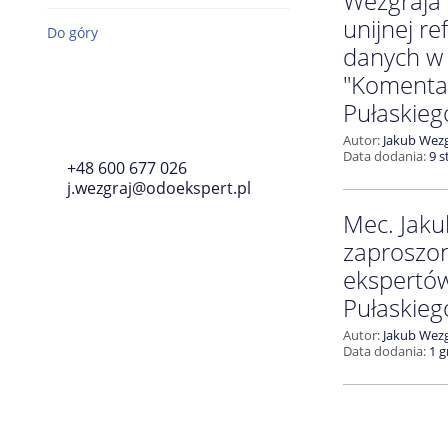
Wezgraja
Biblioteka ODOeksperta
unijnej r
Do góry
danych w
Rozporządzenie ogólne o
"Komenta
ochronie danych osobowych
Pułaskieg
(RODO)
Autor:
Jakub Wezg
Wymogi ustawowe
Data dodania:
9 s
+48 600 677 026
j.wezgraj@odoekspert.pl
Przepisy z komentarzem
Mec. Jaku
Kontrole GIODO / PUODO
zaproszo
ekspertów
Aktualności
Pułaskieg
Szkolenia i webinary
Autor:
Jakub Wezg
Data dodania:
1 g